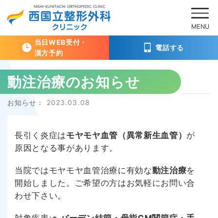
当日WEB受付・
電話する
漢方予約
Skip
動注治療のお知らせ
to
content
Posted
お知らせ：
2023.03.08
on
長引く炎症は
モヤモヤ血管（異常新生血管）
が
原因となる事があります。
当院ではモヤモヤ血管治療に有効な
動注治療
を
開始しました。ご希望の方はお気軽にお問い合
わせ下さい。