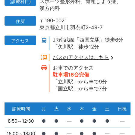
スポーツ整形外科、
骨粗しょう症、
(診療科目)
漢方内科
〒190-0021
住所
東京都立川市羽衣町2-49-7
JR南武線「西国立駅」徒歩6分
アクセス
「矢川駅」徒歩12分
バスのアクセスはこちら
お車でのアクセス
駐車場16台完備
「立川駅」から車で9分
「国立駅」から車で7分
診療時間
月
火
水
木
金
土
日祝
8:50～12:30
●
●
―
●
●
●
―
15:00～18:00
●
●
―
●
●
―
―