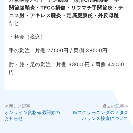
対象疾患:
へバーデン結節・母指CM関節症・手
関節腱鞘炎・TFCC損傷・リウマチ手関節炎・テ
ニス肘・アキレス腱炎・足底腱膜炎・外反母趾
など
・料金（税込）
手の動注：片側 27500円 / 両側 38500円
肘・膝・足の動注：片側 33000円 / 両側 44000
円
投
≪新しい記事
過去の記事≫
オンライン資格確認開始の
癌スクリーニングのメタロ
稿
お知らせ
バランス検査について
ナ