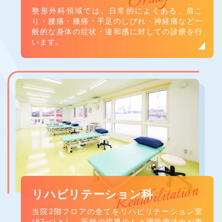
整形外科領域では、日常的によくある、肩こ
り・腰痛・膝痛・手足のしびれ・神経痛など一
般的な身体の症状・違和感に対しての診療を行
います。
Rehabilitation
リハビリテーション科
当院2階フロアの全てをリハビリテーション室
(87㎡)とし、医師の指導のもと理学療法士が患