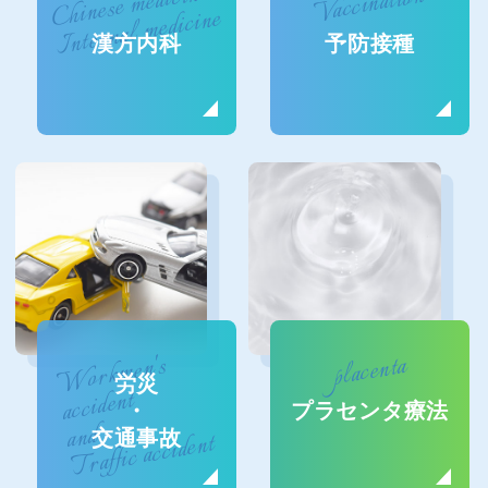
Chinese medicine
Vaccination
Internal medicine
漢方内科
予防接種
placenta
Workmen's
労災
accident
・
プラセンタ療法
and
Traffic accident
交通事故