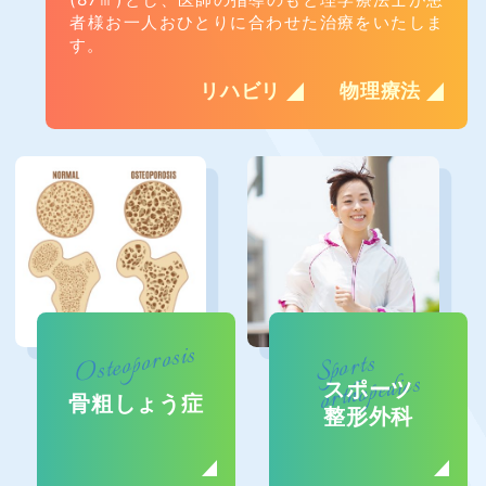
者様お一人おひとりに合わせた治療をいたしま
す。
リハビリ
物理療法
Osteoporosis
Sports
orthopedics
スポーツ
骨粗しょう症
整形外科