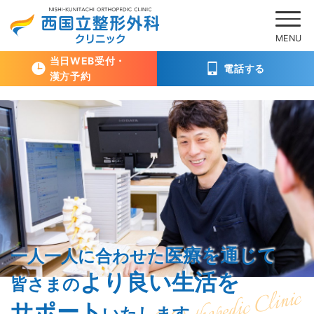
当日WEB受付・
電話する
漢方予約
Skip
to
content
医療を通じて
一人一人に合わせた
より良い生活を
皆さまの
サポート
いたします