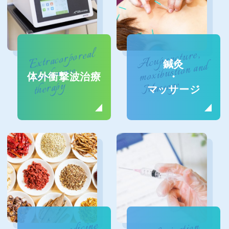
Extracorporeal
Acupuncture,
moxibustion and
鍼灸
shockwave
体外衝撃波治療
・
Massage
therapy
マッサージ