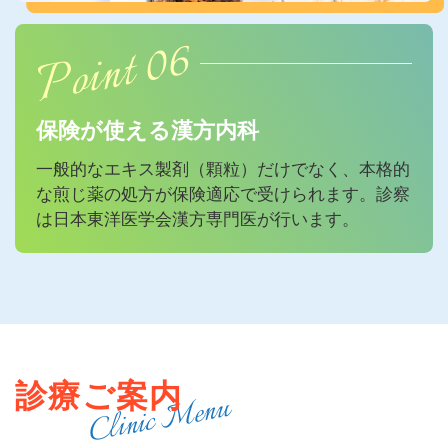
Point 06
保険が使える漢方内科
一般的なエキス製剤（顆粒）だけでなく、本格的
な
煎じ薬の処方が保険適応で受けられます。
診察
は日本東洋医学会漢方専門医が行います。
診療ご案内
Clinic Menu