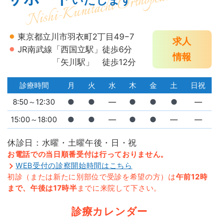
東京都立川市羽衣町2丁目49−7
求人
JR南武線
「西国立駅」徒歩6分
情報
「矢川駅」 徒歩12分
診療時間
月
火
水
木
金
土
日祝
8:50～12:30
●
●
―
●
●
●
―
15:00～18:00
●
●
―
●
●
―
―
休診日：水曜・土曜午後・日・祝
お電話での当日順番受付は行っておりません。
WEB受付の診察開始時間はこちら
初診（または新たに別部位で受診を希望の方）は
午前12時
まで、午後は17時半
までに来院して下さい。
診療カレンダー