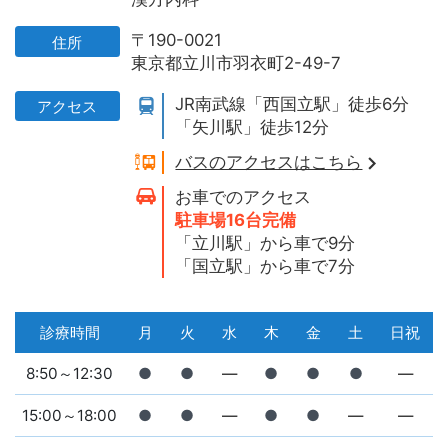
〒190-0021
住所
東京都立川市羽衣町2-49-7
JR南武線「西国立駅」徒歩6分
アクセス
「矢川駅」徒歩12分
バスのアクセスはこちら
お車でのアクセス
駐車場16台完備
「立川駅」から車で9分
「国立駅」から車で7分
診療時間
月
火
水
木
金
土
日祝
8:50～12:30
●
●
―
●
●
●
―
15:00～18:00
●
●
―
●
●
―
―