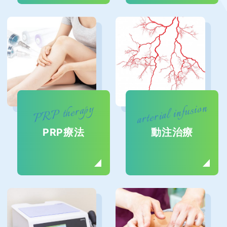
arterial infusion
PRP therapy
PRP療法
動注治療