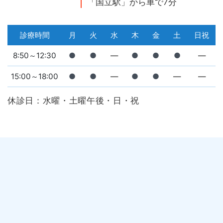
「国立駅」から車で7分
診療時間
月
火
水
木
金
土
日祝
8:50～12:30
●
●
―
●
●
●
―
15:00～18:00
●
●
―
●
●
―
―
休診日：水曜・土曜午後・日・祝