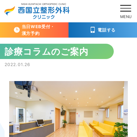
当日WEB受付・
電話する
漢方予約
Skip
診療コラムのご案内
to
content
Posted
2022.01.26
on