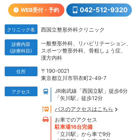
042-512-9320
WEB受付・予約
クリニック名
西国立整形外科クリニック
一般整形外科、
リハビリテーション、
診療内容
スポーツ整形外科、
骨粗しょう症、
(診療科目)
漢方内科
〒190-0021
住所
東京都立川市羽衣町2-49-7
JR南武線「西国立駅」徒歩6分
アクセス
「矢川駅」徒歩12分
バスのアクセスはこちら
お車でのアクセス
駐車場16台完備
「立川駅」から車で9分