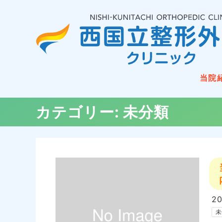
当院
カテゴリー:
未分類
20
未