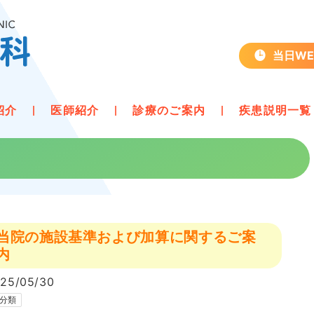
Skip
to
content
当日W
紹介
医師紹介
診療のご案内
疾患説明一覧
当院の施設基準および加算に関するご案
内
25/05/30
分類