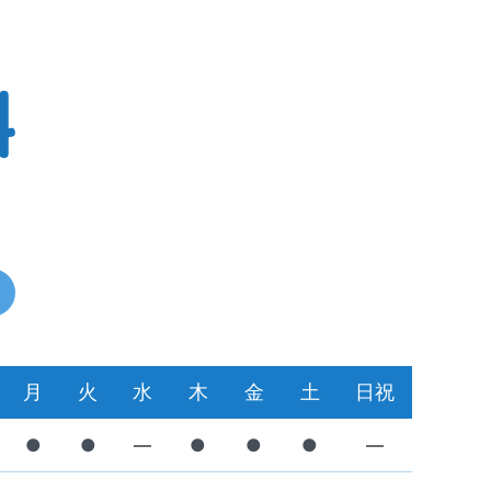
月
火
水
木
金
土
日祝
●
●
―
●
●
●
―