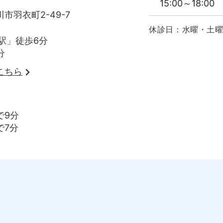
15:00～18:00
市羽衣町2-49-7
休診日：水曜・土
駅」徒歩6分
分
こちら
で9分
で7分