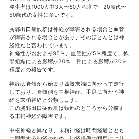
発生率は1000人中3人〜80人程度で、20歳代〜
50歳代の女性に多いです。
胸郭出口症候群は神経が障害される場合と血管
が障害される場合とがあり、そのほとんどは神
経性だと言われています。
神経性がおおよそ95％、血管性が5％程度で、軟
部組織による影響が70％、骨による影響が30％
程度との報告です。
神経は脊髄から始まり四肢末端に向かって走行
しており、脊髄側を中枢神経、手足に向かう神
経を末梢神経と分類します。
この胸郭出口症候群は頚部のところから分岐す
る末梢神経の障害です。
中枢神経と異なり、末梢神経は時間経過ととも
に回復する神経のため、神経損傷の程度により