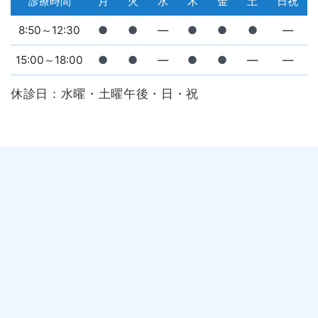
診療時間
月
火
水
木
金
土
日祝
8:50～12:30
●
●
―
●
●
●
―
15:00～18:00
●
●
―
●
●
―
―
休診日：水曜・土曜午後・日・祝