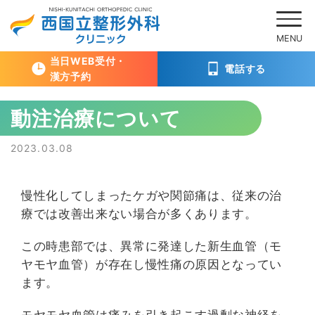
当日WEB受付・
電話する
漢方予約
Skip
動注治療について
to
content
Posted
2023.03.08
on
慢性化してしまったケガや関節痛は、従来の治
療では改善出来ない場合が多くあります。
この時患部では、異常に発達した新生血管（モ
ヤモヤ血管）が存在し慢性痛の原因となってい
ます。