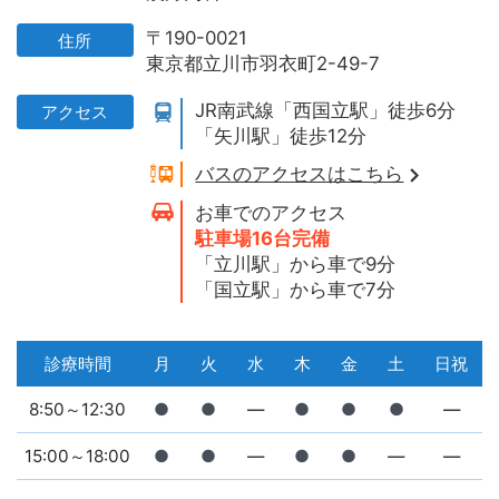
〒190-0021
住所
東京都立川市羽衣町2-49-7
JR南武線「西国立駅」徒歩6分
アクセス
「矢川駅」徒歩12分
バスのアクセスはこちら
お車でのアクセス
駐車場16台完備
「立川駅」から車で9分
「国立駅」から車で7分
診療時間
月
火
水
木
金
土
日祝
8:50～12:30
●
●
―
●
●
●
―
15:00～18:00
●
●
―
●
●
―
―